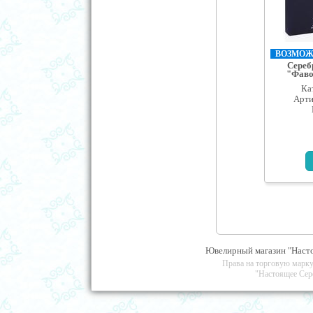
ВОЗМОЖН
Сереб
"Фаво
Ка
Арти
Ювелирный магазин "Насто
Права на торговую марку
"Настоящее Сер