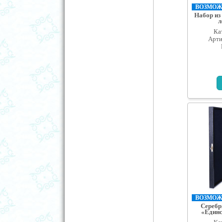
ВОЗМОЖН
Набор из
л
Ка
Арти
ВОЗМОЖН
Серебр
«Единс
пер