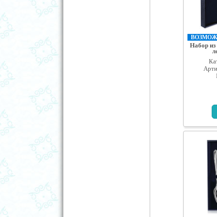
ВОЗМОЖН
Набор из
л
Ка
Арти