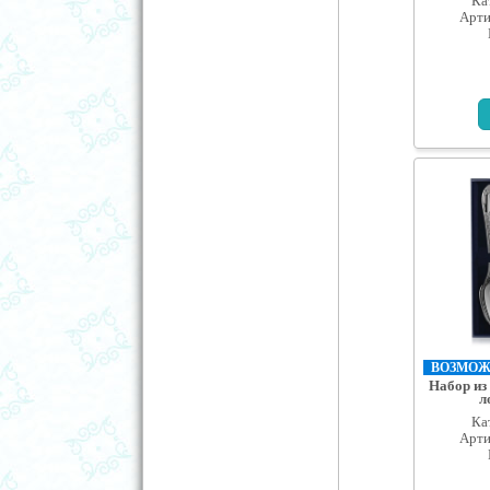
Ка
Арти
ВОЗМОЖН
Набор из
л
Ка
Арти