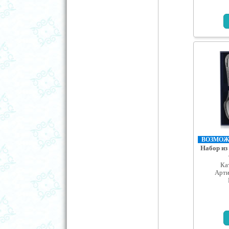
ВОЗМОЖН
Набор из
Ка
Арти