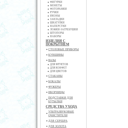
ФИГУРКИ
МОНЕТЫ
ФОТОРАМКИ
РУЧКИ
ИКОНЫ
ЗАКЛАДКИ
ШКАТУЛКИ
НАПЕРСТКИ
ЛОЖКИ-ЗАГРЕБУШКИ
ШТОПОРЫ
НАБОРЫ
ИЗДЕЛИЯ С
ПОКРЫТИЕМ
СТОЛОВЫЕ ПРИБОРЫ
КУВШИНЫ
ВАЗЫ
ДЛЯ ФРУКТОВ
ДЛЯ КОНФЕТ
ДЛЯ ЦВЕТОВ
СТАКАНЫ
БОКАЛЫ
ФУЖЕРЫ
ИКОРНИЦЫ
ПОДСТАВКИ ДЛЯ
БУТЫЛКИ
СРЕДСТВА УХОДА
УЛЬТРАЗВУКОВЫЕ
ОЧИСТИТЕЛИ
ДЛЯ СЕРЕБРА
ДЛЯ ЗОЛОТА