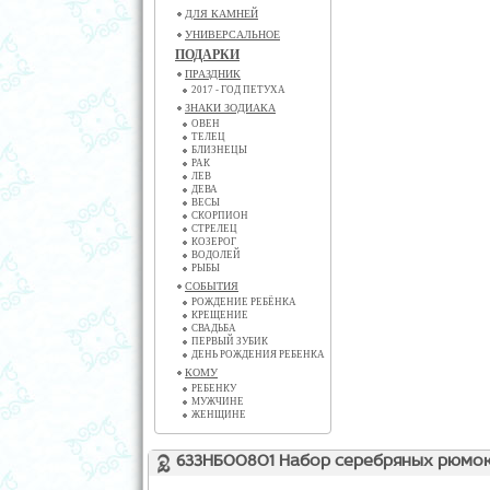
ДЛЯ КАМНЕЙ
УНИВЕРСАЛЬНОЕ
ПОДАРКИ
ПРАЗДНИК
2017 - ГОД ПЕТУХА
ЗНАКИ ЗОДИАКА
ОВЕН
ТЕЛЕЦ
БЛИЗНЕЦЫ
РАК
ЛЕВ
ДЕВА
ВЕСЫ
СКОРПИОН
СТРЕЛЕЦ
КОЗЕРОГ
ВОДОЛЕЙ
РЫБЫ
СОБЫТИЯ
РОЖДЕНИЕ РЕБЁНКА
КРЕЩЕНИЕ
СВАДЬБА
ПЕРВЫЙ ЗУБИК
ДЕНЬ РОЖДЕНИЯ РЕБЕНКА
КОМУ
РЕБЕНКУ
МУЖЧИНЕ
ЖЕНЩИНЕ
633НБ00801 Набор серебряных рюмок 