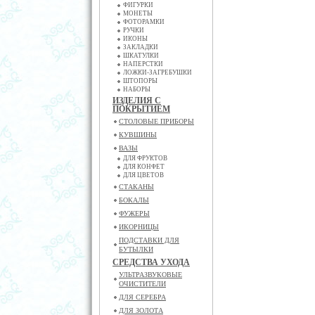
ФИГУРКИ
МОНЕТЫ
ФОТОРАМКИ
РУЧКИ
ИКОНЫ
ЗАКЛАДКИ
ШКАТУЛКИ
НАПЕРСТКИ
ЛОЖКИ-ЗАГРЕБУШКИ
ШТОПОРЫ
НАБОРЫ
ИЗДЕЛИЯ С
ПОКРЫТИЕМ
СТОЛОВЫЕ ПРИБОРЫ
КУВШИНЫ
ВАЗЫ
ДЛЯ ФРУКТОВ
ДЛЯ КОНФЕТ
ДЛЯ ЦВЕТОВ
СТАКАНЫ
БОКАЛЫ
ФУЖЕРЫ
ИКОРНИЦЫ
ПОДСТАВКИ ДЛЯ
БУТЫЛКИ
СРЕДСТВА УХОДА
УЛЬТРАЗВУКОВЫЕ
ОЧИСТИТЕЛИ
ДЛЯ СЕРЕБРА
ДЛЯ ЗОЛОТА