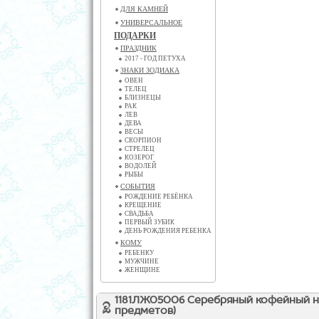
ДЛЯ КАМНЕЙ
УНИВЕРСАЛЬНОЕ
ПОДАРКИ
ПРАЗДНИК
2017 - ГОД ПЕТУХА
ЗНАКИ ЗОДИАКА
ОВЕН
ТЕЛЕЦ
БЛИЗНЕЦЫ
РАК
ЛЕВ
ДЕВА
ВЕСЫ
СКОРПИОН
СТРЕЛЕЦ
КОЗЕРОГ
ВОДОЛЕЙ
РЫБЫ
СОБЫТИЯ
РОЖДЕНИЕ РЕБЁНКА
КРЕЩЕНИЕ
СВАДЬБА
ПЕРВЫЙ ЗУБИК
ДЕНЬ РОЖДЕНИЯ РЕБЕНКА
КОМУ
РЕБЕНКУ
МУЖЧИНЕ
ЖЕНЩИНЕ
1181ЛЖ05006 Серебряный кофейный на
предметов)