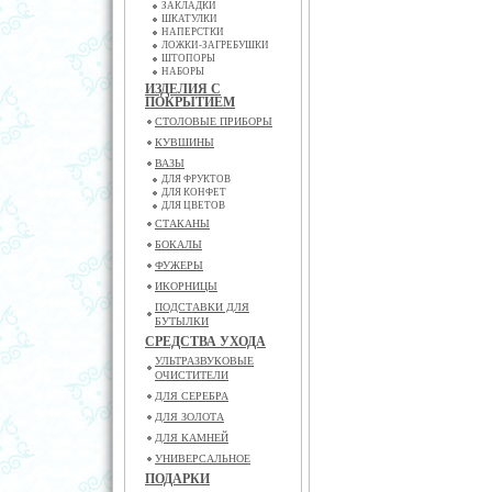
ЗАКЛАДКИ
ШКАТУЛКИ
НАПЕРСТКИ
ЛОЖКИ-ЗАГРЕБУШКИ
ШТОПОРЫ
НАБОРЫ
ИЗДЕЛИЯ С
ПОКРЫТИЕМ
СТОЛОВЫЕ ПРИБОРЫ
КУВШИНЫ
ВАЗЫ
ДЛЯ ФРУКТОВ
ДЛЯ КОНФЕТ
ДЛЯ ЦВЕТОВ
СТАКАНЫ
БОКАЛЫ
ФУЖЕРЫ
ИКОРНИЦЫ
ПОДСТАВКИ ДЛЯ
БУТЫЛКИ
СРЕДСТВА УХОДА
УЛЬТРАЗВУКОВЫЕ
ОЧИСТИТЕЛИ
ДЛЯ СЕРЕБРА
ДЛЯ ЗОЛОТА
ДЛЯ КАМНЕЙ
УНИВЕРСАЛЬНОЕ
ПОДАРКИ