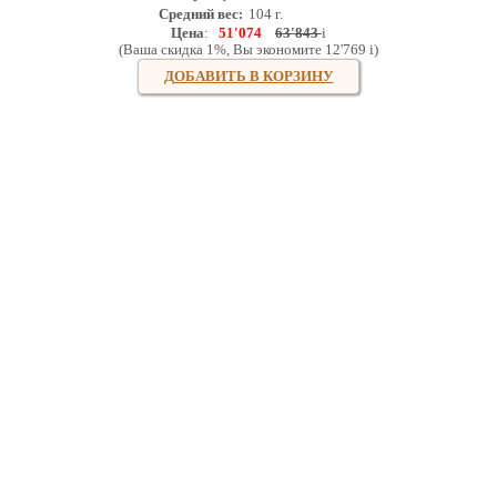
Средний вес:
104 г.
Цена
:
51'074
63'843
i
(Ваша скидка 1%, Вы экономите 12'769
i
)
ДОБАВИТЬ В КОРЗИНУ