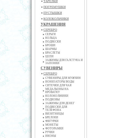
ТАРЕЛКИ
ПОГРЕМУШКИ
ПУСТЫШКИ
КОЛОКОЛЬЧИКИ
УКРАШЕНИЯ
СЕРЕБРО
СЕРЬГИ
КОЛЬЦА
ПОДВЕСКИ
БРОШИ
ШАРМЫ
БРАСЛЕТЫ
ЦЕПИ
ЗАЖИМЫ ДЛЯ ГАЛСТУКА И
ЗАПОНКИ
СУВЕНИРЫ
СЕРЕБРО
СУВЕНИРЫ ДЛЯ МУЖЧИН
ИОНИЗАТОРЫ ВОДЫ
СИТЕЧКИ ДЛЯ ЧАЯ
МЕДАЛЬОНЫ НА
КРОВАТКУ
КОЛОКОЛЬЧИКИ
ПОДКОВЫ
ЗАЖИМЫ ДЛЯ ДЕНЕГ
ПОДВЕСКИ ДЛЯ
ТЕЛЕФОНА
ВИЗИТНИЦЫ
БРЕЛОКИ
ФИГУРКИ
МОНЕТЫ
ФОТОРАМКИ
РУЧКИ
ИКОНЫ