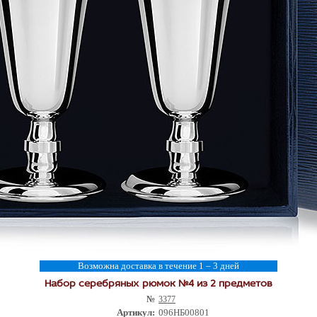
Возможна доставка в течение 1 – 3 дней
Набор серебряных рюмок №4 из 2 предметов
№
3377
Артикул:
096НБ00801