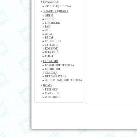
ПРАЗДНИК
2017 - ГОД ПЕТУХА
ЗНАКИ ЗОДИАКА
ОВЕН
ТЕЛЕЦ
БЛИЗНЕЦЫ
РАК
ЛЕВ
ДЕВА
ВЕСЫ
СКОРПИОН
СТРЕЛЕЦ
КОЗЕРОГ
ВОДОЛЕЙ
РЫБЫ
СОБЫТИЯ
РОЖДЕНИЕ РЕБЁНКА
КРЕЩЕНИЕ
СВАДЬБА
ПЕРВЫЙ ЗУБИК
ДЕНЬ РОЖДЕНИЯ РЕБЕНКА
КОМУ
РЕБЕНКУ
МУЖЧИНЕ
ЖЕНЩИНЕ