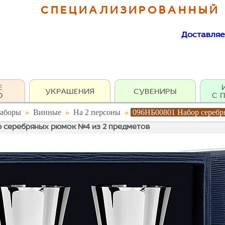
СПЕЦИАЛИЗИРОВАННЫЙ
Доставляе
Е
УКРАШЕНИЯ
СУВЕНИРЫ
О
С 
аборы
»
Винные
»
На 2 персоны
»
096НБ00801 Набор серебр
 серебряных рюмок №4 из 2 предметов