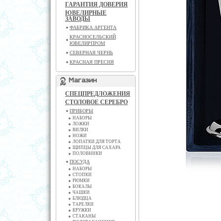
ГАРАНТИЯ ДОВЕРИЯ
ЮВЕЛИРНЫЕ
ЗАВОДЫ
ФАБРИКА АРГЕНТА
КРАСНОСЕЛЬСКИЙ
ЮВЕЛИРПРОМ
СЕВЕРНАЯ ЧЕРНЬ
КРАСНАЯ ПРЕСНЯ
Магазин
СПЕЦПРЕДЛОЖЕНИЯ
СТОЛОВОЕ СЕРЕБРО
ПРИБОРЫ
НАБОРЫ
ЛОЖКИ
ВИЛКИ
НОЖИ
ЛОПАТКИ ДЛЯ ТОРТА
ЩИПЦЫ ДЛЯ САХАРА
ПОЛОВНИКИ
ПОСУДА
НАБОРЫ
СТОПКИ
РЮМКИ
БОКАЛЫ
ЧАШКИ
БЛЮДЦА
ТАРЕЛКИ
КРУЖКИ
СТАКАНЫ