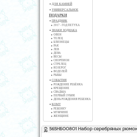
ДЛЯ КАМНЕЙ
УНИВЕРСАЛЬНОЕ
ПОДАРКИ
ПРАЗДНИК
2017 - ГОД ПЕТУХА
ЗНАКИ ЗОДИАКА
ОВЕН
ТЕЛЕЦ
БЛИЗНЕЦЫ
РАК
ЛЕВ
ДЕВА
ВЕСЫ
СКОРПИОН
СТРЕЛЕЦ
КОЗЕРОГ
ВОДОЛЕЙ
РЫБЫ
СОБЫТИЯ
РОЖДЕНИЕ РЕБЁНКА
КРЕЩЕНИЕ
СВАДЬБА
ПЕРВЫЙ ЗУБИК
ДЕНЬ РОЖДЕНИЯ РЕБЕНКА
КОМУ
РЕБЕНКУ
МУЖЧИНЕ
ЖЕНЩИНЕ
565НБ00801 Набор серебряных рюмок