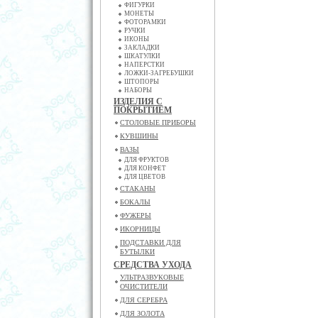
ФИГУРКИ
МОНЕТЫ
ФОТОРАМКИ
РУЧКИ
ИКОНЫ
ЗАКЛАДКИ
ШКАТУЛКИ
НАПЕРСТКИ
ЛОЖКИ-ЗАГРЕБУШКИ
ШТОПОРЫ
НАБОРЫ
ИЗДЕЛИЯ С
ПОКРЫТИЕМ
СТОЛОВЫЕ ПРИБОРЫ
КУВШИНЫ
ВАЗЫ
ДЛЯ ФРУКТОВ
ДЛЯ КОНФЕТ
ДЛЯ ЦВЕТОВ
СТАКАНЫ
БОКАЛЫ
ФУЖЕРЫ
ИКОРНИЦЫ
ПОДСТАВКИ ДЛЯ
БУТЫЛКИ
СРЕДСТВА УХОДА
УЛЬТРАЗВУКОВЫЕ
ОЧИСТИТЕЛИ
ДЛЯ СЕРЕБРА
ДЛЯ ЗОЛОТА