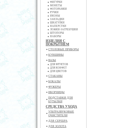
ФИГУРКИ
МОНЕТЫ
ФОТОРАМКИ
РУЧКИ
ИКОНЫ
ЗАКЛАДКИ
ШКАТУЛКИ
НАПЕРСТКИ
ЛОЖКИ-ЗАГРЕБУШКИ
ШТОПОРЫ
НАБОРЫ
ИЗДЕЛИЯ С
ПОКРЫТИЕМ
СТОЛОВЫЕ ПРИБОРЫ
КУВШИНЫ
ВАЗЫ
ДЛЯ ФРУКТОВ
ДЛЯ КОНФЕТ
ДЛЯ ЦВЕТОВ
СТАКАНЫ
БОКАЛЫ
ФУЖЕРЫ
ИКОРНИЦЫ
ПОДСТАВКИ ДЛЯ
БУТЫЛКИ
СРЕДСТВА УХОДА
УЛЬТРАЗВУКОВЫЕ
ОЧИСТИТЕЛИ
ДЛЯ СЕРЕБРА
ДЛЯ ЗОЛОТА