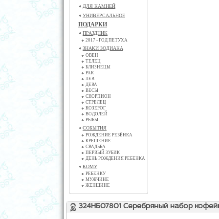
ДЛЯ КАМНЕЙ
УНИВЕРСАЛЬНОЕ
ПОДАРКИ
ПРАЗДНИК
2017 - ГОД ПЕТУХА
ЗНАКИ ЗОДИАКА
ОВЕН
ТЕЛЕЦ
БЛИЗНЕЦЫ
РАК
ЛЕВ
ДЕВА
ВЕСЫ
СКОРПИОН
СТРЕЛЕЦ
КОЗЕРОГ
ВОДОЛЕЙ
РЫБЫ
СОБЫТИЯ
РОЖДЕНИЕ РЕБЁНКА
КРЕЩЕНИЕ
СВАДЬБА
ПЕРВЫЙ ЗУБИК
ДЕНЬ РОЖДЕНИЯ РЕБЕНКА
КОМУ
РЕБЕНКУ
МУЖЧИНЕ
ЖЕНЩИНЕ
324НБ07801 Серебряный набор кофей