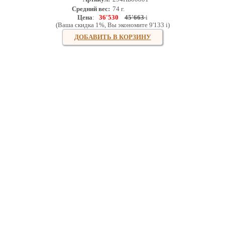
Средний вес:
74 г.
Цена
:
36'530
45'663
i
(Ваша скидка 1%, Вы экономите 9'133
i
)
ДОБАВИТЬ В КОРЗИНУ