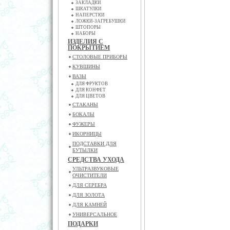
ЗАКЛАДКИ
ШКАТУЛКИ
НАПЕРСТКИ
ЛОЖКИ-ЗАГРЕБУШКИ
ШТОПОРЫ
НАБОРЫ
ИЗДЕЛИЯ С
ПОКРЫТИЕМ
СТОЛОВЫЕ ПРИБОРЫ
КУВШИНЫ
ВАЗЫ
ДЛЯ ФРУКТОВ
ДЛЯ КОНФЕТ
ДЛЯ ЦВЕТОВ
СТАКАНЫ
БОКАЛЫ
ФУЖЕРЫ
ИКОРНИЦЫ
ПОДСТАВКИ ДЛЯ
БУТЫЛКИ
СРЕДСТВА УХОДА
УЛЬТРАЗВУКОВЫЕ
ОЧИСТИТЕЛИ
ДЛЯ СЕРЕБРА
ДЛЯ ЗОЛОТА
ДЛЯ КАМНЕЙ
УНИВЕРСАЛЬНОЕ
ПОДАРКИ