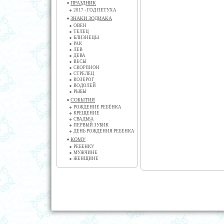
ПРАЗДНИК
2017 - ГОД ПЕТУХА
ЗНАКИ ЗОДИАКА
ОВЕН
ТЕЛЕЦ
БЛИЗНЕЦЫ
РАК
ЛЕВ
ДЕВА
ВЕСЫ
СКОРПИОН
СТРЕЛЕЦ
КОЗЕРОГ
ВОДОЛЕЙ
РЫБЫ
СОБЫТИЯ
РОЖДЕНИЕ РЕБЁНКА
КРЕЩЕНИЕ
СВАДЬБА
ПЕРВЫЙ ЗУБИК
ДЕНЬ РОЖДЕНИЯ РЕБЕНКА
КОМУ
РЕБЕНКУ
МУЖЧИНЕ
ЖЕНЩИНЕ