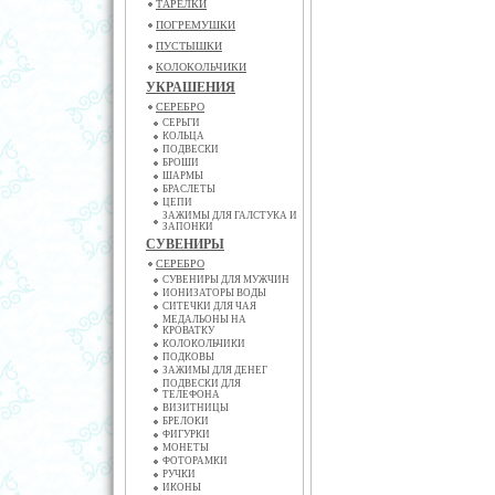
ТАРЕЛКИ
ПОГРЕМУШКИ
ПУСТЫШКИ
КОЛОКОЛЬЧИКИ
УКРАШЕНИЯ
СЕРЕБРО
СЕРЬГИ
КОЛЬЦА
ПОДВЕСКИ
БРОШИ
ШАРМЫ
БРАСЛЕТЫ
ЦЕПИ
ЗАЖИМЫ ДЛЯ ГАЛСТУКА И
ЗАПОНКИ
СУВЕНИРЫ
СЕРЕБРО
СУВЕНИРЫ ДЛЯ МУЖЧИН
ИОНИЗАТОРЫ ВОДЫ
СИТЕЧКИ ДЛЯ ЧАЯ
МЕДАЛЬОНЫ НА
КРОВАТКУ
КОЛОКОЛЬЧИКИ
ПОДКОВЫ
ЗАЖИМЫ ДЛЯ ДЕНЕГ
ПОДВЕСКИ ДЛЯ
ТЕЛЕФОНА
ВИЗИТНИЦЫ
БРЕЛОКИ
ФИГУРКИ
МОНЕТЫ
ФОТОРАМКИ
РУЧКИ
ИКОНЫ