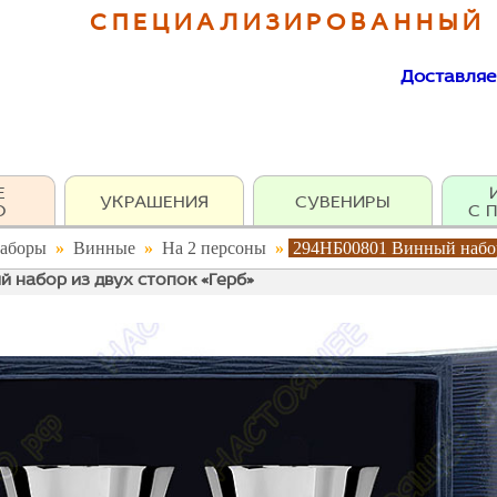
СПЕЦИАЛИЗИРОВАННЫЙ
Доставляе
Е
УКРАШЕНИЯ
СУВЕНИРЫ
О
С 
аборы
»
Винные
»
На 2 персоны
»
294НБ00801 Винный набор
 набор из двух стопок «Герб»