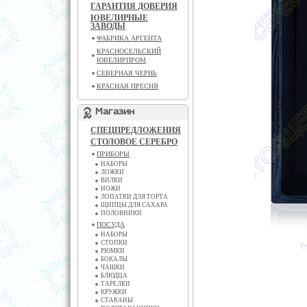
ГАРАНТИЯ ДОВЕРИЯ
ЮВЕЛИРНЫЕ
ЗАВОДЫ
ФАБРИКА АРГЕНТА
КРАСНОСЕЛЬСКИЙ
ЮВЕЛИРПРОМ
СЕВЕРНАЯ ЧЕРНЬ
КРАСНАЯ ПРЕСНЯ
Магазин
СПЕЦПРЕДЛОЖЕНИЯ
СТОЛОВОЕ СЕРЕБРО
ПРИБОРЫ
НАБОРЫ
ЛОЖКИ
ВИЛКИ
НОЖИ
ЛОПАТКИ ДЛЯ ТОРТА
ЩИПЦЫ ДЛЯ САХАРА
ПОЛОВНИКИ
ПОСУДА
НАБОРЫ
СТОПКИ
РЮМКИ
БОКАЛЫ
ЧАШКИ
БЛЮДЦА
ТАРЕЛКИ
КРУЖКИ
СТАКАНЫ